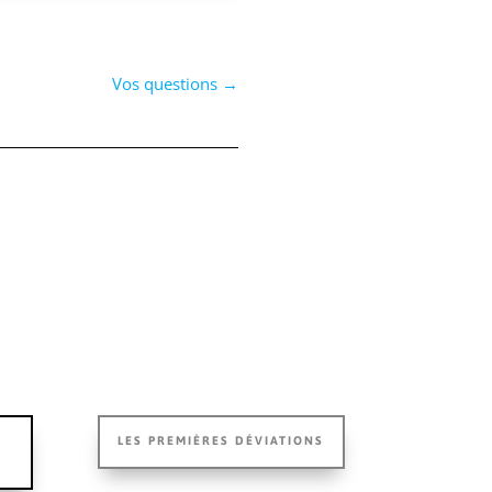
haut/bas
pour
augmenter
Vos questions
→
ou
diminuer
le
volume.
LES PREMIÈRES DÉVIATIONS