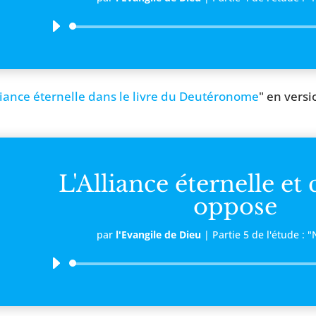
Lecteur
audio
liance éternelle dans le livre du Deutéronome
" en versi
L'Alliance éternelle et 
oppose
par
l'Evangile de Dieu
|
Partie 5 de l'étude : 
Lecteur
audio