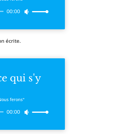
00:00
Utilisez
les
flèches
haut/bas
on écrite.
pour
augmenter
ou
diminuer
ce qui s'y
le
volume.
"Nous ferons"
00:00
Utilisez
les
flèches