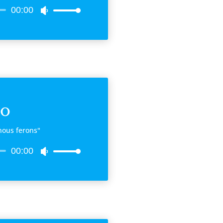
00:00
Utilisez
les
flèches
haut/bas
pour
augmenter
ou
ro
diminuer
le
"nous ferons"
volume.
00:00
Utilisez
les
flèches
haut/bas
pour
augmenter