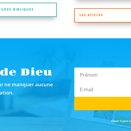
TUDES BIBLIQUES
LES ATICLES
 de Dieu
our ne manquer aucune
ation.
Cliquer ici pour 