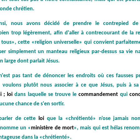
monde chrétien.
insi, nous avons décidé de prendre le contrepied de
ien trop légèrement, afin d'aller à contrecourant de la rel
tous», cette «religion universelle» qui convient parfaiteme
er simplement un manteau religieux par-dessus sa vie na
 large dont parlait Jésus.
n'est pas tant de dénoncer les endroits où ces fausses p
 voulons plutôt nous associer à ce que Jésus, puis à sa 
i ; loi
dans laquelle se trouve le
commandement
qui
con
 aucune chance de s'en sortir.
parler de cette
loi
que la «chrétienté» n'ose jamais no
le nomme un «
ministère de mort
», mais qui est hélas reno
tageuse dans la «chrétienté».