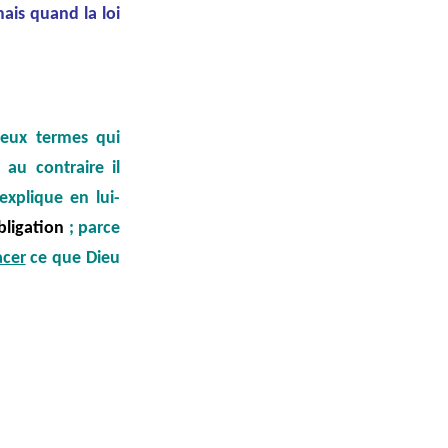
mais quand la loi
deux termes qui
au contraire il
xplique en lui-
obligation
; parce
acer
ce que Dieu