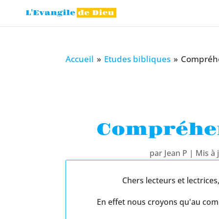
Accueil
»
Etudes bibliques
»
Compréhen
Compréhens
par
Jean P
|
Mis à 
Chers lecteurs et lectric
En effet nous croyons qu'au comm