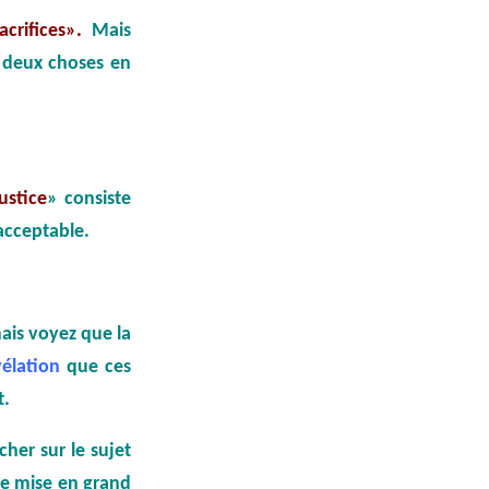
crifices».
Mais
r deux choses en
ustice
» consiste
acceptable.
mais voyez que la
vélation
que ces
t.
cher sur le sujet
tre mise en grand