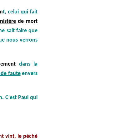
n
t, celui qui fait
nistère
de mort
ne sait faire que
que nous verrons
dement
dans la
nde faute
envers
. C'est Paul qui
t vint, le péché