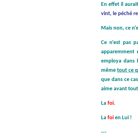
En effet il aurai
vint, le péché r
Mais non, ce n'e
Ce n'est pas p
apparemment dé
employa dans 
même
tout ce 
que dans ce cas
aime avant tout 
La
foi
.
La
foi
en Lui !
---