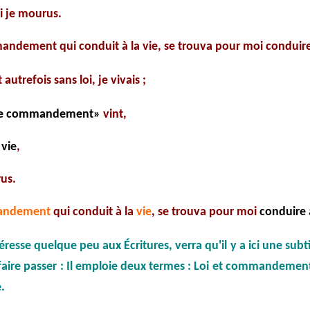
oi je mourus.
mandement qui conduit à la vie, se trouva pour moi conduire
autrefois sans loi, je vivais ;
le commandement»
vint,
 vie
,
rus.
andement
qui conduit à la
vie
, se trouva pour moi
conduire 
resse quelque peu aux Écritures, verra qu'il y a ici une subti
faire passer : Il emploie deux termes : Loi et commandemen
.