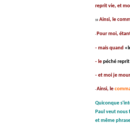
reprit vie, et m
Ainsi, le com
10
Pour moi, étant 
-
- mais quand
«
- le
péché reprit
- et moi je mou
Ainsi, le
comm
-
Quiconque s'inté
Paul veut nous 
et même phrase