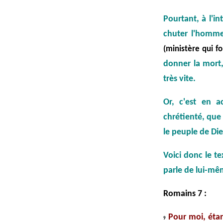
Pourtant, à l'in
chuter l'homme
(ministère qui f
donner la mort,
très vite.
Or, c'est en a
chrétienté, que
le peuple de Die
Voici donc le t
parle de lui-mê
Romains 7 :
Pour moi, étan
9