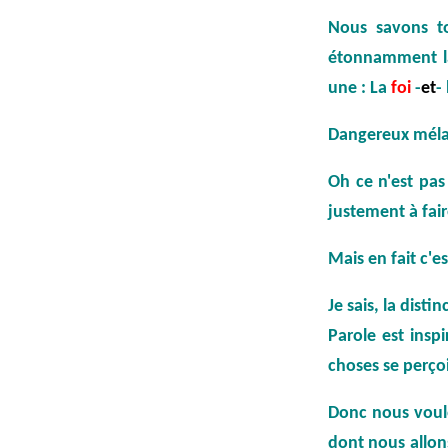
Nous savons t
étonnamment la 
une : La
foi
-
et
-
Dangereux mélan
Oh ce n'est pas 
justement à fai
Mais en fait c'e
Je sais, la dist
Parole est insp
choses se perçoi
Donc nous voulon
dont nous allons