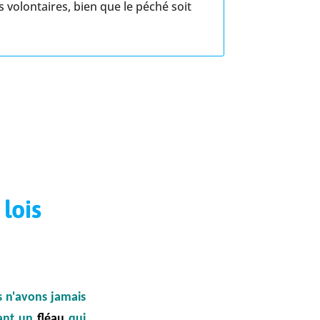
volontaires, bien que le péché soit
lois
s n'avons jamais
tant un
fléau
qui