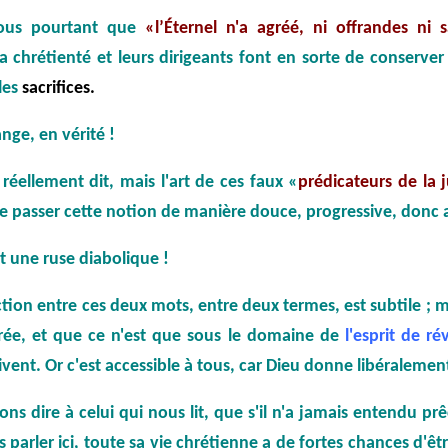
ous pourtant que
«l’Éternel n'a agréé, ni offrandes ni sa
chrétienté et leurs dirigeants font en sorte de conserve
 les
sacrifices.
ge, en vérité !
réellement dit, mais l'art de ces faux «
prédicateurs de la j
re passer cette notion de manière douce, progressive, donc 
st une ruse diabolique !
inction entre ces deux mots, entre deux termes, est subtile ; 
irée, et que ce n'est que sous le domaine de
l'esprit de ré
vent. Or c'est accessible à tous, car Dieu donne libéralemen
s dire à celui qui nous lit, que s'il n'a jamais entendu prê
 parler ici, toute sa vie chrétienne a de fortes chances d'ê