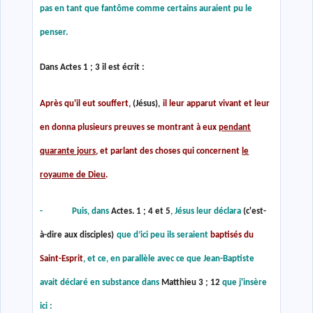
pas en tant que fantôme comme certains auraient pu le
penser.
Dans Actes 1 ;
3 il est écrit :
Après qu'il eut souffert,
(Jésus),
il leur apparut vivant et leur
en donna plusieurs preuves se montrant à eux
pendant
quarante jours
, et parlant des choses qui concernent
le
royaume de Dieu
.
- Puis, dans
Actes. 1 ; 4 et 5
, Jésus leur déclara
(c'est-
à-dire aux disciples)
que d’ici peu ils seraient
baptisés du
Saint-Esprit
, et ce, en parallèle avec ce que Jean-Baptiste
avait déclaré en substance dans
Matthieu 3 ; 12
que j'insère
ici
: