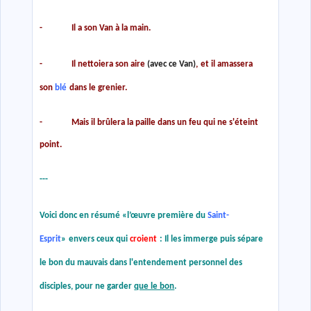
- Il a son Van à la main.
- Il nettoiera son aire
(avec ce Van)
,
et il amassera
son
blé
dans le grenier.
- Mais il brûlera la paille dans un feu qui ne s'éteint
point.
---
Voici donc en résumé
«
l’œuvre première du
Saint-
Esprit
»
envers ceux qui
croient
: Il les immerge puis sépare
le bon du mauvais dans l'entendement personnel des
disciples, pour ne garder
que le bon
.