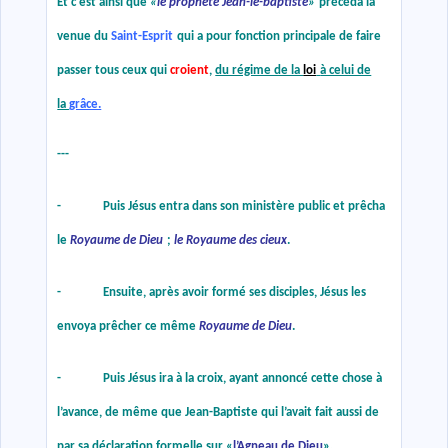
Et c'est ainsi que
«
le prophète Jean-le-baptiste
»
précéda la
venue du
Saint-Esprit
qui a pour fonction principale de faire
passer tous ceux qui
croient
,
du régime de la
loi
à celui de
la
grâce.
---
- Puis Jésus entra dans son ministère public et prêcha
le
Royaume de Dieu
;
le Royaume des cieux
.
- Ensuite, après avoir formé ses disciples, Jésus les
envoya prêcher ce même
Royaume de Dieu
.
- Puis Jésus ira à la croix, ayant annoncé cette chose à
l’avance, de même que Jean-Baptiste qui l’avait fait aussi de
par sa déclaration formelle sur
«
l’Agneau de Dieu
»
.