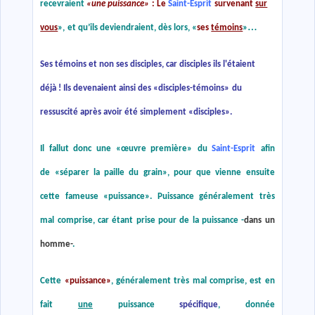
recevraient
«
une puissance
»
: Le
Saint-Esprit
survenant
sur
…
vous
»
,
et qu’ils deviendraient, dès lors,
«
ses
témoins
»
Ses témoins et non ses disciples, car disciples ils l'étaient
déjà ! Ils devenaient ainsi des
«
disciples-témoins
»
du
ressuscité après avoir été simplement «disciples».
Il fallut donc une
«
œuvre première
»
du
Saint-Esprit
afin
de
«
séparer la paille du grain
»
, pour que vienne ensuite
cette fameuse
«
puissance
»
. Puissance généralement très
mal comprise, car étant prise pour de la puissance -
dans un
homme-
.
Cette
«
puissance
»
, généralement très mal comprise, est en
fait
une
puissance
spécifique
, donnée