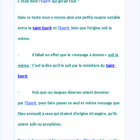
C'était donc
l'Esprit
qui gérait tout !
Dans ce texte nous y voyons ainsi une petite nuance notable
entre le
Saint-Esprit
et
l'Esprit
, bien que l'origine soit la
même.
- Il fallait en effet que le
«
message à donner
»
soit le
même
: C'est-à-dire qu'il le soit par le ministère du
Saint-
Esprit
.
- Puis que ces langues diverses soient données
par
l'Esprit
,
pour faire passer ce seul et même message que
Dieu envoyait à ceux qui étaient d'origine étrangère, qu'ils
soient Juifs ou prosélytes.