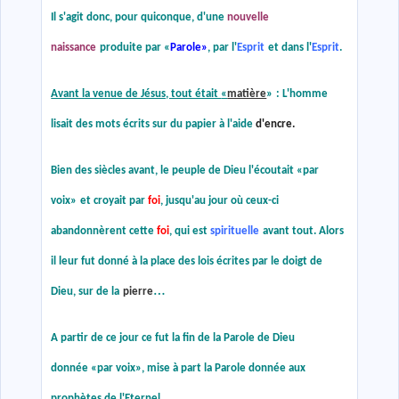
Il s'agit donc, pour quiconque, d'une
nouvelle
naissance
produite par
«
Parole
»
, par l'
Esprit
et dans l'
Esprit
.
Avant la venue de Jésus, tout était
«
matière
»
: L'homme
lisait des mots écrits sur du papier à l'aide
d'encre.
Bien des siècles avant, le peuple de Dieu l'écoutait
«
par
voix
»
et croyait par
foi
, jusqu'au jour où ceux-ci
abandonnèrent cette
foi
, qui est
spirituelle
avant tout. Alors
il leur fut donné à la place des lois écrites par le doigt de
…
Dieu, sur de la
pierre
A partir de ce jour ce fut la fin de la Parole de Dieu
donnée
«
par voix
»
, mise à part la Parole donnée aux
prophètes de l'Eternel.