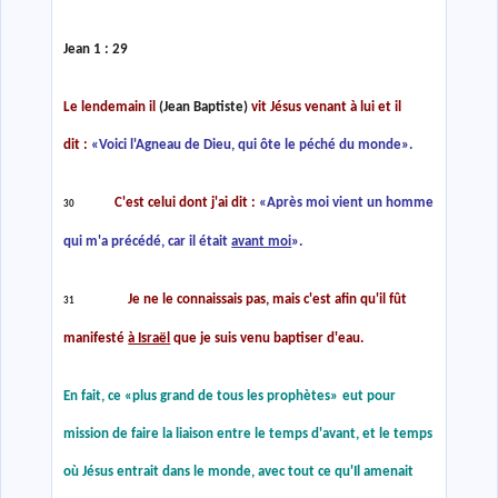
Jean 1 :
29
Le lendemain il
(
Jean Baptiste
)
vit Jésus venant à lui et il
dit :
«
Voici l'Agneau de Dieu, qui ôte le péché du monde
»
.
C'est celui dont j'ai dit :
«
Après moi vient un homme
30
qui m'a précédé, car il était
avant moi
»
.
Je ne le connaissais pas, mais c'est afin qu'il fût
31
manifesté
à Israël
que je suis venu baptiser d'eau.
En fait, ce
«
plus grand de tous les prophètes
»
eut pour
mission de faire la liaison entre le temps d'avant, et le temps
où Jésus entrait dans le monde, avec tout ce qu'Il amenait