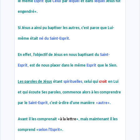
le même
Esprit
que
Celui
par
lequel
et dans
lequel
Jésus fut
engendré
»
.
Si Jésus a ainsi pu baptiser les autres, c'est parce que Lui-
même était
né du Saint-Esprit.
En effet, l'objectif de Jésus en nous baptisant du
Saint-
Esprit,
est de nous placer dans le même
Esprit
que le Sien.
Les paroles de Jésus
étant
spirituelles
, celui qui
croit
en Lui
et qui écoute Ses paroles, commence alors à les comprendre
par le
Saint-Esprit
, c'est-à-dire d'une manière
«
autre
»
.
Avant il les comprenait
«
à la lettre
»
, mais maintenant il les
comprend
«
selon l'Esprit
»
.