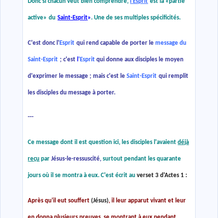
Donc si chacun veut bien comprendre,
l'Esprit
est la
«
partie
active
»
du
Saint-Esprit
»
. Une de ses multiples spécificités.
C'est donc l'
Esprit
qui rend capable de porter le
message du
Saint-Esprit
; c'est
l
'Esprit
qui donne aux disciples le moyen
d'exprimer le message ; mais c'est le
Saint-Esprit
qui remplit
les disciples du message à porter.
---
Ce message dont il est question ici, les disciples l'avaient
déjà
reçu
par
Jésus-le-ressuscité,
surtout pendant les quarante
jours où il se montra à eux. C'est écrit au
verset 3 d'Actes 1 :
Après qu'il eut souffert
(Jésus)
, il leur apparut vivant et leur
en donna plusieurs preuves, se montrant à eux pendant