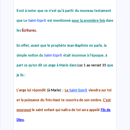
Il est à noter que ce n'est qu'à partir du nouveau testament
que Le
Saint-Esprit
est mentionné
pour la première fois
dans
les
Écritures.
En effet, avant que le prophète Jean-Baptiste en parle, la
simple notion du
Saint-Esprit
était inconnue à l'époque, à
part ce qu’en dit un ange à Marie dans
Luc 1 au verset 35
que
je lis :
L'ange lui répondit
(à Marie)
:
Le
Saint-Esprit
viendra sur toi
et la puissance du Très-Haut te couvrira de son ombre.
C'est
pourquoi
le saint enfant qui naîtra de toi sera appelé
Fils de
Dieu
.