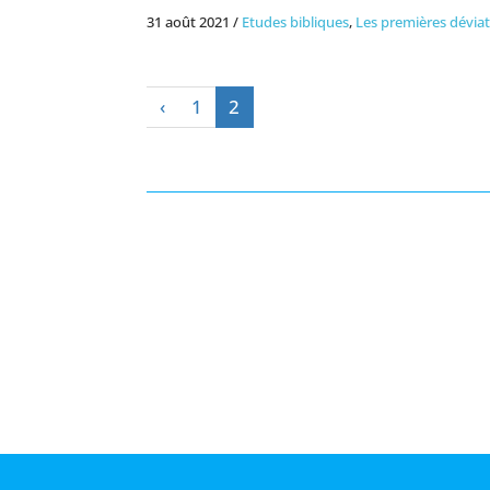
31 août 2021
/
Etudes bibliques
,
Les premières dévia
‹
1
2