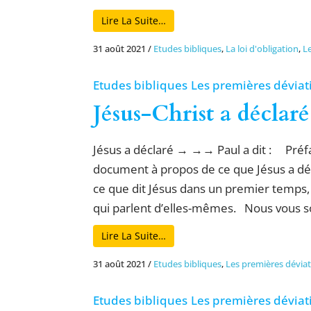
Lire La Suite…
31 août 2021
/
Etudes bibliques
,
La loi d'obligation
,
L
Etudes bibliques
Les premières déviat
Jésus-Christ a déclar
Jésus a déclaré → →→ Paul a dit : Préfa
document à propos de ce que Jésus a décl
ce que dit Jésus dans un premier temps, e
qui parlent d’elles-mêmes. Nous vous so
Lire La Suite…
31 août 2021
/
Etudes bibliques
,
Les premières dévia
Etudes bibliques
Les premières déviat